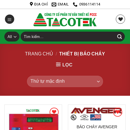
Skip
ĐỊA CHỈ
EMAIL
0936114114
to
content
Tìm
kiếm:
TRANG CHỦ
/
THIẾT BỊ BÁO CHÁY
LỌC
BÁO CHÁY AVENGER