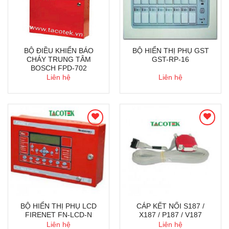
BỘ ĐIỀU KHIỂN BÁO
BỘ HIỂN THỊ PHỤ GST
CHÁY TRUNG TÂM
GST-RP-16
BOSCH FPD-702
Liên hệ
Liên hệ
BỘ HIỂN THỊ PHỤ LCD
CÁP KẾT NỐI S187 /
FIRENET FN-LCD-N
X187 / P187 / V187
Liên hệ
Liên hệ