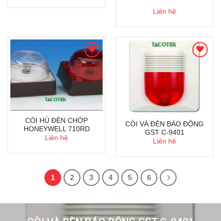
Liên hệ
CÒI HÚ ĐÈN CHỚP
CÒI VÀ ĐÈN BÁO ĐỘNG
HONEYWELL 710RD
GST C-9401
Liên hệ
Liên hệ
1
2
3
4
5
6