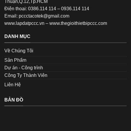
Thuận,Q.12,Tp.HCM
Điện thoại: 0386.114 114 – 0936.114 114
Email: pccctacotek@gmail.com
www.lapdatpccc.vn
–
www.thegioithietbipccc.com
DANH MỤC
Về Chúng Tôi
Sản Phẩm
Dự án - Công trình
Công Ty Thành Viên
Liên Hệ
BẢN ĐỒ