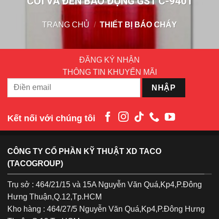
CÒI VÀ ĐÈN BÁO ĐỘNG GST C-9401
TRANG CHỦ
/
THIẾT BỊ BÁO CHÁY
ĐĂNG KÝ NHẬN
THÔNG TIN KHUYẾN MÃI
Kết nối với chúng tôi
CÔNG TY CỔ PHẦN KỸ THUẬT XD TACO
(TACOGROUP)
Trụ sở : 464/21/15 và 15A Nguyễn Văn Quá,Kp4,P.Đông
Hưng Thuận,Q.12,Tp.HCM
Kho hàng : 464/27/5 Nguyễn Văn Quá,Kp4,P.Đông Hưng