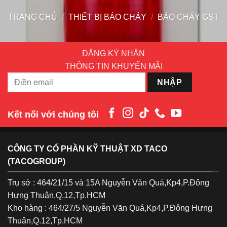
TRANG CHỦ
/
THIẾT BỊ BÁO CHÁY
/
BÁO CHÁY GST
ĐĂNG KÝ NHẬN
THÔNG TIN KHUYẾN MÃI
Kết nối với chúng tôi
CÔNG TY CỔ PHẦN KỸ THUẬT XD TACO
(TACOGROUP)
Trụ sở : 464/21/15 và 15A Nguyễn Văn Quá,Kp4,P.Đông
Hưng Thuận,Q.12,Tp.HCM
Kho hàng : 464/27/5 Nguyễn Văn Quá,Kp4,P.Đông Hưng
Thuận,Q.12,Tp.HCM