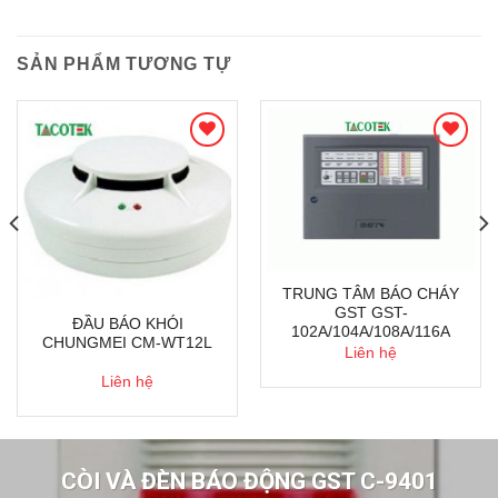
SẢN PHẨM TƯƠNG TỰ
TRUNG TÂM BÁO CHÁY
GST GST-
ĐẦU BÁO KHÓI
102A/104A/108A/116A
CHUNGMEI CM-WT12L
Liên hệ
Liên hệ
CÒI VÀ ĐÈN BÁO ĐỘNG GST C-9401