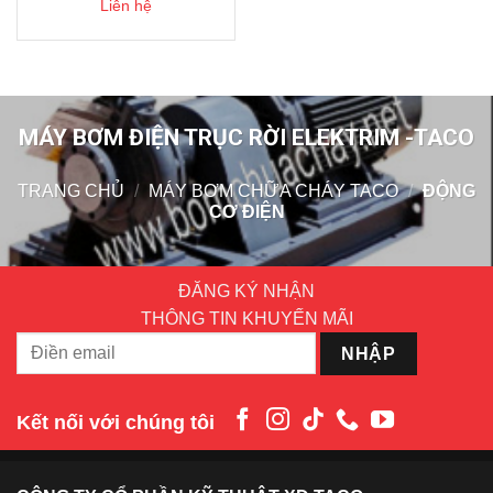
Liên hệ
MÁY BƠM ĐIỆN TRỤC RỜI ELEKTRIM -TACO
TRANG CHỦ
/
MÁY BƠM CHỮA CHÁY TACO
/
ĐỘNG
CƠ ĐIỆN
ĐĂNG KÝ NHẬN
THÔNG TIN KHUYẾN MÃI
Kết nối với chúng tôi