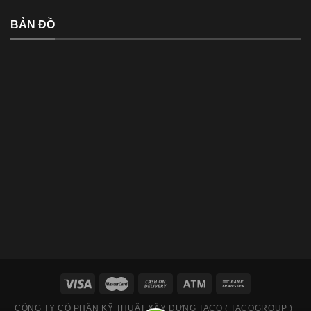
BẢN ĐỒ
CÔNG TY CỔ PHẦN KỸ THUẬT XÂY DỰNG TACO ( TACOGROUP )