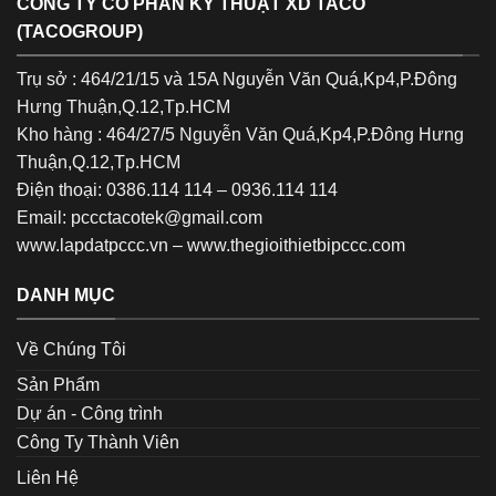
CÔNG TY CỔ PHẦN KỸ THUẬT XD TACO
(TACOGROUP)
Trụ sở : 464/21/15 và 15A Nguyễn Văn Quá,Kp4,P.Đông
Hưng Thuận,Q.12,Tp.HCM
Kho hàng : 464/27/5 Nguyễn Văn Quá,Kp4,P.Đông Hưng
Thuận,Q.12,Tp.HCM
Điện thoại: 0386.114 114 – 0936.114 114
Email: pccctacotek@gmail.com
www.lapdatpccc.vn
–
www.thegioithietbipccc.com
DANH MỤC
Về Chúng Tôi
Sản Phẩm
Dự án - Công trình
Công Ty Thành Viên
Liên Hệ