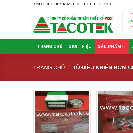
Skip
KÍNH CHÚC QUÝ KHÁCH MỌI ĐIỀU TỐT LÀNH
to
- 
content
- 
- 
TRANG CHỦ
GIỚI THIỆU
SẢN PHẨM
TRANG CHỦ
/
TỦ ĐIỀU KHIỂN BƠM 