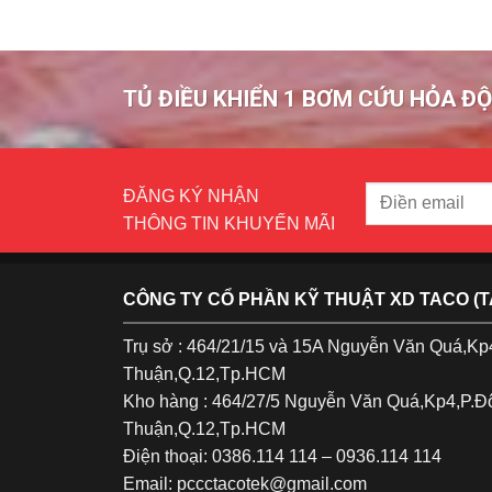
TỦ ĐIỀU KHIỂN 1 BƠM CỨU HỎA ĐỘ
ĐĂNG KÝ NHẬN
THÔNG TIN KHUYẾN MÃI
CÔNG TY CỔ PHẦN KỸ THUẬT XD TACO (
Trụ sở : 464/21/15 và 15A Nguyễn Văn Quá,K
Thuận,Q.12,Tp.HCM
Kho hàng : 464/27/5 Nguyễn Văn Quá,Kp4,P.
Thuận,Q.12,Tp.HCM
Điện thoại: 0386.114 114 – 0936.114 114
Email: pccctacotek@gmail.com