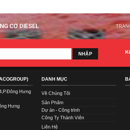
NG CƠ DIESEL
TRAN
Kế
TACOGROUP)
DANH MỤC
B
p4,P.Đông Hưng
Về Chúng Tôi
Sản Phẩm
Đông Hưng
Dự án - Công trình
Công Ty Thành Viên
Liên Hệ