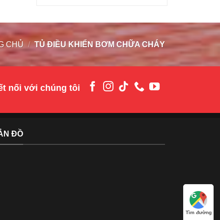
G CHỦ
/
TỦ ĐIỀU KHIỂN BƠM CHỮA CHÁY
t nối với chúng tôi
ẢN ĐỒ
Tìm đường