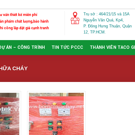
Trụ sở : 464/21/15 và 15A
Tư vấn thiết kế miễn phí
Nguyễn Văn Quá,
Kp4,
Sản phẩm chất lượng,bảo hành
P. Đông Hưng Thuận, Quận
Thi công lắp đặt giá cạnh tranh
12, TP.HCM.
DỰ ÁN – CÔNG TRÌNH
TIN TỨC PCCC
THÀNH VIÊN TACO 
CHỮA CHÁY