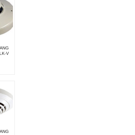
UANG
LK-V
UANG