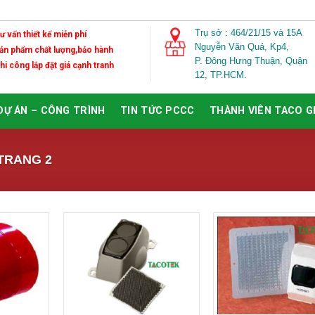
Trụ sở : 464/21/15 và 15A
Tư vấn thiết kế miễn phí
Nguyễn Văn Quá,
Kp4,
Sản phẩm chất lượng,bảo hành
P. Đông Hưng Thuận, Quận
Thi công lắp đặt giá cạnh tranh
12, TP.HCM.
DỰ ÁN – CÔNG TRÌNH
TIN TỨC PCCC
THÀNH VIÊN TACO 
TRANG 2