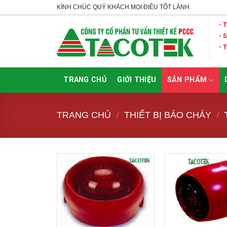
Skip
KÍNH CHÚC QUÝ KHÁCH MỌI ĐIỀU TỐT LÀNH
to
- 
content
- 
- 
TRANG CHỦ
GIỚI THIỆU
SẢN PHẨM
TRANG CHỦ
/
THIẾT BỊ BÁO CHÁY
/