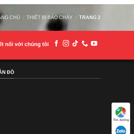
ANG CHỦ
/
THIẾT BỊ BÁO CHÁY
/
TRANG 2
t nối với chúng tôi
ẢN ĐỒ
Tìm đường