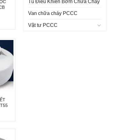
Tủ Điều Khiển Bơm Chữa Cháy
ĐỘC
CB
Van chữa cháy PCCC
Vật tư PCCC
KẾT
T55