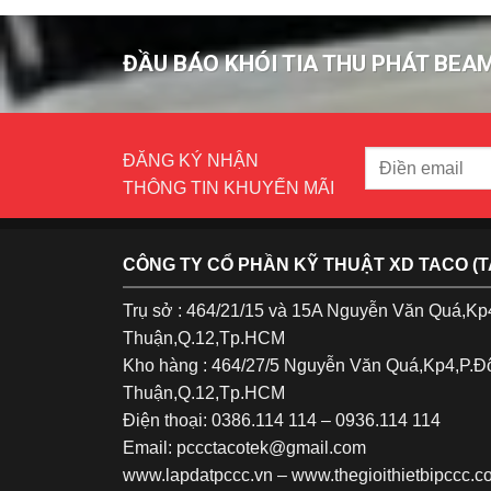
ĐẦU BÁO KHÓI TIA THU PHÁT BEA
ĐĂNG KÝ NHẬN
THÔNG TIN KHUYẾN MÃI
CÔNG TY CỔ PHẦN KỸ THUẬT XD TACO (
Trụ sở : 464/21/15 và 15A Nguyễn Văn Quá,K
Thuận,Q.12,Tp.HCM
Kho hàng : 464/27/5 Nguyễn Văn Quá,Kp4,P.
Thuận,Q.12,Tp.HCM
Điện thoại: 0386.114 114 – 0936.114 114
Email: pccctacotek@gmail.com
www.lapdatpccc.vn
–
www.thegioithietbipccc.c