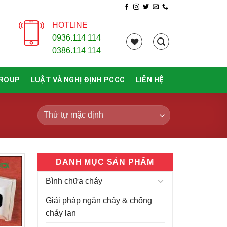
HOTLINE
0936.114 114
0386.114 114
GROUP
LUẬT VÀ NGHỊ ĐỊNH PCCC
LIÊN HỆ
DANH MỤC SẢN PHẨM
Bình chữa cháy
Giải pháp ngăn cháy & chống
cháy lan