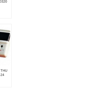
O320
 THU
-24