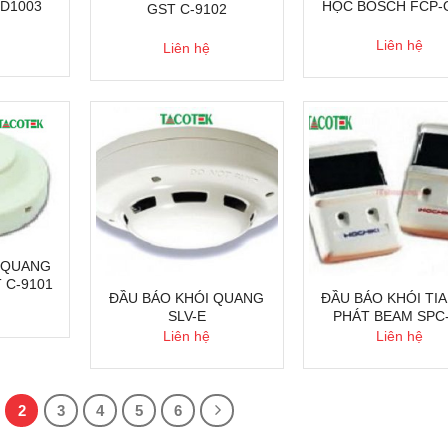
HD1003
HỌC BOSCH FCP‑
GST C-9102
Liên hệ
Liên hệ
 QUANG
 C-9101
ĐẦU BÁO KHÓI QUANG
ĐẦU BÁO KHÓI TIA
SLV-E
PHÁT BEAM SPC
Liên hệ
Liên hệ
2
3
4
5
6