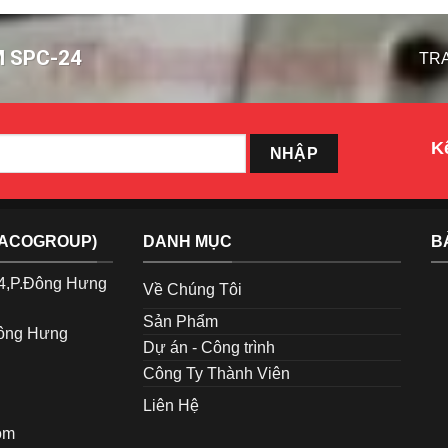
M SPC-24
TR
Kế
TACOGROUP)
DANH MỤC
B
p4,P.Đông Hưng
Về Chúng Tôi
Sản Phẩm
Đông Hưng
Dự án - Công trình
Công Ty Thành Viên
Liên Hệ
om