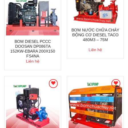
BƠM NƯỚC CHỮA CHÁY
ĐỘNG CƠ DIESEL TACO
480M3 – 75M
BOM DIESEL PCCC
DOOSAN DP086TA
Liên hệ
152KW-EBARA 200X150
FS4NA
Liên hệ