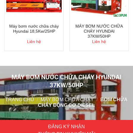
Máy bơm nước chữa cháy
MÁY BƠM NƯỚC CHỮA
Hyundai 18,5Kw/25HP
CHÁY HYUNDAI
37KW/50HP
Liên hệ
Liên hệ
MÁY BƠM NƯỚC CHỮA CHÁY HYUNDAI
37KW/50HP
TRANG CHỦ
/
MÁY BƠM CHỮA CHÁY
/
BƠM CHỮA
CHÁY ĐỘNG CƠ DIESEL
ĐĂNG KÝ NHẬN