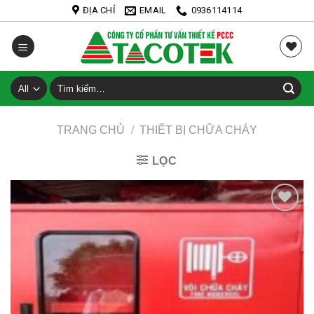
Skip
ĐỊA CHỈ
EMAIL
0936114114
to
content
Tìm
kiếm:
TRANG CHỦ
/
THIẾT BỊ CHỮA CHÁY
LỌC
Add to
Wishlist