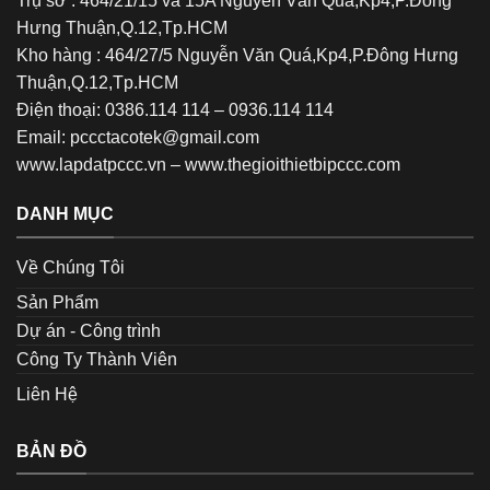
Trụ sở : 464/21/15 và 15A Nguyễn Văn Quá,Kp4,P.Đông
Hưng Thuận,Q.12,Tp.HCM
Kho hàng : 464/27/5 Nguyễn Văn Quá,Kp4,P.Đông Hưng
Thuận,Q.12,Tp.HCM
Điện thoại: 0386.114 114 – 0936.114 114
Email: pccctacotek@gmail.com
www.lapdatpccc.vn
–
www.thegioithietbipccc.com
DANH MỤC
Về Chúng Tôi
Sản Phẩm
Dự án - Công trình
Công Ty Thành Viên
Liên Hệ
BẢN ĐỒ