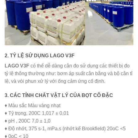
2. TỶ LỆ SỬ DỤNG LAGO V3F
LAGO V3F
có thể dễ dàng cân đo sử dụng các thiết bị đo
tỷ lệ thông thường như: bơm áp suất cân bằng và bộ cân tỉ
lệ, và vòi phun xử lý với ống cảm ứng cố định.
3. CÁC TÍNH CHẤT VẬT LÝ CỦA BỌT CÔ ĐẶC
♦ Màu sắc Màu vàng nhạt
♦ Tỷ trọng, 200C 1,017 ± 0,01
♦ pH , 200C 7,0 ± 1,0
♦ Độ nhớt, 375 s-1, mPa.s (nhớt kế Brookfield) 20oC <5
♦ 0oC < 10