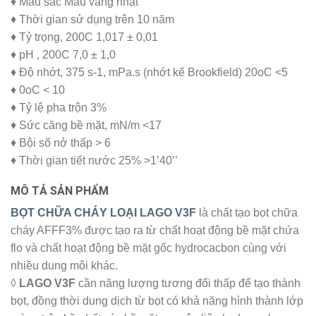
♦ Màu sắc Màu vàng nhạt
♦ Thời gian sử dụng trên 10 năm
♦ Tỷ trọng, 200C 1,017 ± 0,01
♦ pH , 200C 7,0 ± 1,0
♦ Độ nhớt, 375 s-1, mPa.s (nhớt kế Brookfield) 20oC <5
♦ 0oC < 10
♦ Tỷ lệ pha trộn 3%
♦ Sức căng bề mặt, mN/m <17
♦ Bội số nở thấp > 6
♦ Thời gian tiết nước 25% >1’40’’
MÔ TẢ SẢN PHẨM
BỌT CHỮA CHÁY LOẠI LAGO V3F
là chất tạo bọt chữa
cháy AFFF3% được tạo ra từ chất hoạt động bề mặt chứa
flo và chất hoạt động bề mặt gốc hydrocacbon cùng với
nhiều dung môi khác.
◊
LAGO V3F
cần năng lượng tương đối thấp để tạo thành
bọt, đồng thời dung dịch từ bọt có khả năng hình thành lớp