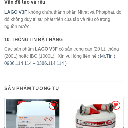
Vấn đề tảo và rêu
LAGO V3F
không chứa thành phần Nitrat và Photphat, do
đó không duy trì sự phát triển của tảo và rêu có trong
nguồn nước.
10. THÔNG TIN ĐẶT HÀNG
Các sản phẩm
LAGO V3F
có sẵn trong can (20 L), thùng
(200L) hoặc IBC (1000L) ; Xin vui lòng liên hệ :
Mr.Tín (
0936.114 114 – 0386.114 114 )
SẢN PHẨM TƯƠNG TỰ