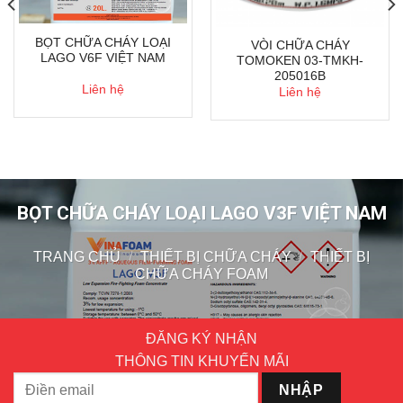
BỌT CHỮA CHÁY LOẠI
VÒI CHỮA CHÁY
LAGO V6F VIỆT NAM
TOMOKEN 03-TMKH-
205016B
Liên hệ
Liên hệ
BỌT CHỮA CHÁY LOẠI LAGO V3F VIỆT NAM
TRANG CHỦ
/
THIẾT BỊ CHỮA CHÁY
/
THIẾT BỊ
CHỮA CHÁY FOAM
ĐĂNG KÝ NHẬN
THÔNG TIN KHUYẾN MÃI