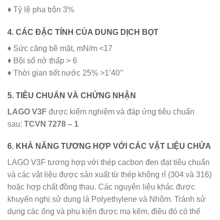
♦ Tỷ lệ pha trộn 3%
4. CÁC ĐẶC TÍNH CỦA DUNG DỊCH BỌT
♦ Sức căng bề mặt, mN/m <17
♦ Bội số nở thấp > 6
♦ Thời gian tiết nước 25% >1’40’’
5. TIÊU CHUẨN VÀ CHỨNG NHẬN
LAGO V3F
được kiểm nghiệm và đáp ứng tiêu chuẩn
sau:
TCVN 7278 – 1
6. KHẢ NĂNG TƯƠNG HỢP VỚI CÁC VẬT LIỆU CHỨA
LAGO V3F tương hợp với thép cacbon đen đạt tiêu chuẩn
và các vật liệu được sản xuất từ thép không rỉ (304 và 316)
hoặc hợp chất đồng thau. Các nguyên liệu khác được
khuyến nghị sử dụng là Polyethylene và Nhôm. Tránh sử
dụng các ống và phụ kiện được mạ kẽm, điều đó có thể