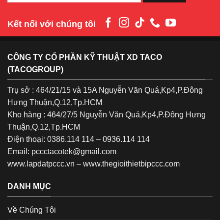
Kết nối với chúng tôi
CÔNG TY CỔ PHẦN KỸ THUẬT XD TACO
(TACOGROUP)
Trụ sở : 464/21/15 và 15A Nguyễn Văn Quá,Kp4,P.Đông
Hưng Thuận,Q.12,Tp.HCM
Kho hàng : 464/27/5 Nguyễn Văn Quá,Kp4,P.Đông Hưng
Thuận,Q.12,Tp.HCM
Điện thoại: 0386.114 114 – 0936.114 114
Email: pccctacotek@gmail.com
www.lapdatpccc.vn
–
www.thegioithietbipccc.com
DANH MỤC
Về Chúng Tôi