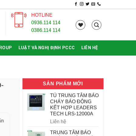
HOTLINE
0936.114 114
0386.114 114
GROUP
LUẬT VÀ NGHỊ ĐỊNH PCCC
LIÊN HỆ
SẢN PHẨM MỚI
0-
TỦ TRUNG TÂM BÁO
CHÁY BÁO ĐỘNG
KẾT HỢP LEADERS
TECH LRS-12000A
ấn
Liên hệ
TRUNG TÂM BÁO