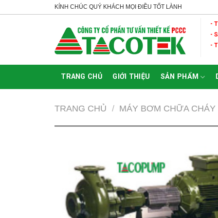
Skip
KÍNH CHÚC QUÝ KHÁCH MỌI ĐIỀU TỐT LÀNH
to
- 
content
- 
- 
TRANG CHỦ
GIỚI THIỆU
SẢN PHẨM
TRANG CHỦ
/
MÁY BƠM CHỮA CHÁY