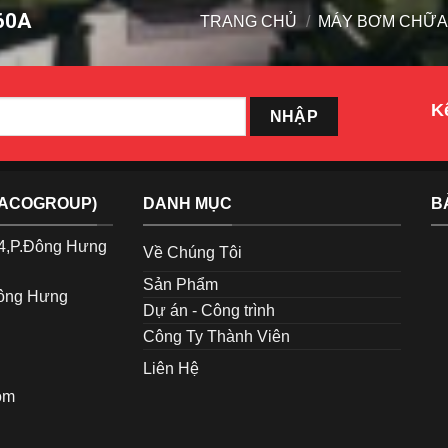
60A
TRANG CHỦ
/
MÁY BƠM CHỮA
Kế
TACOGROUP)
DANH MỤC
B
p4,P.Đông Hưng
Về Chúng Tôi
Sản Phẩm
Đông Hưng
Dự án - Công trình
Công Ty Thành Viên
Liên Hệ
om