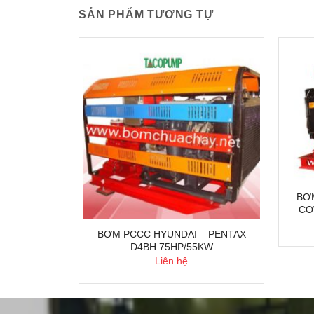
SẢN PHẨM TƯƠNG TỰ
BƠM
CƠ
BOOSTER
BƠM PCCC HYUNDAI – PENTAX
0/12
D4BH 75HP/55KW
Liên hệ