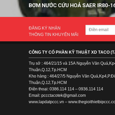
BƠM NƯỚC CỨU HOẢ SAER IR80-1
ĐĂNG KÝ NHẬN
THÔNG TIN KHUYẾN MÃI
CÔNG TY CỔ PHẦN KỸ THUẬT XD TACO (
Trụ sở : 464/21/15 và 15A Nguyễn Văn Quá,K
Thuận,Q.12,Tp.HCM
Kho hàng : 464/27/5 Nguyễn Văn Quá,Kp4,P.
Thuận,Q.12,Tp.HCM
Điện thoại: 0386.114 114 – 0936.114 114
Email: pccctacotek@gmail.com
www.lapdatpccc.vn
–
www.thegioithietbipccc.c