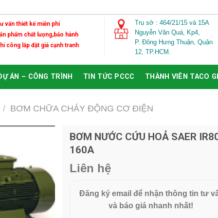
Trụ sở : 464/21/15 và 15A
Tư vấn thiết kế miễn phí
Nguyễn Văn Quá,
Kp4,
Sản phẩm chất lượng,bảo hành
P. Đông Hưng Thuận, Quận
Thi công lắp đặt giá cạnh tranh
12, TP.HCM.
DỰ ÁN – CÔNG TRÌNH
TIN TỨC PCCC
THÀNH VIÊN TACO 
/
BƠM CHỮA CHÁY ĐỘNG CƠ ĐIỆN
BƠM NƯỚC CỨU HOẢ SAER IR8
160A
Add to
Wishlist
Liên hệ
Đăng ký email để nhận thông tin tư v
và báo giá nhanh nhất!