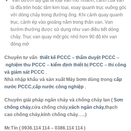
Van bướm tay gạt là loại van mở nhanh, cánh của van
là đĩa tròn hoặc tấm kim loại, xoay quanh trục vuông góc
với dòng chảy trong đường ống. Khi cánh quay quanh
trục, cánh ép vào gioăng nằm trong thân van. Van
bướm thường được sử dụng như van điều tiết dòng
chảy. Trục van quay một góc nhỏ hơn 90 độ khi van
đóng mở
Chuyên tư vấn
thiết kế PCCC – thẩm duyệt PCCC
–
nghiệm thu PCCC
–
kiểm định thiết bị PCCC
–
thi công
và giám sát PCCC
.
Nhà nhập khẩu và sản xuất Máy bơm dùng trong
cấp
nước PCCC,cấp nước công nghiệp
.
Chuyên giải pháp ngăn cháy và chống cháy lan (
Sơn
chống cháy
,cửa chống cháy,
vách ngăn cháy
,thạch
cao chống cháy,kính chống cháy…..)
Mr.Tín ( 0936.114 114 – 0386.114 114 )