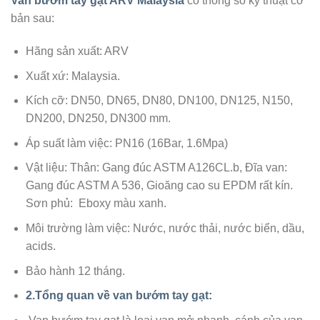
Van bướm tay gạt ARV Malaysia
có thông số kỹ thuật cơ
bản sau:
Hãng sản xuất: ARV
Xuất xứ: Malaysia.
Kích cỡ: DN50, DN65, DN80, DN100, DN125, N150,
DN200, DN250, DN300 mm.
Áp suất làm việc: PN16 (16Bar, 1.6Mpa)
Vật liệu: Thân: Gang đúc ASTM A126CL.b, Đĩa van:
Gang đúc ASTM A 536, Gioăng cao su EPDM rất kín.
Sơn phủ: Eboxy màu xanh.
Môi trường làm việc: Nước, nước thải, nước biển, dầu,
acids.
Bảo hành 12 tháng.
2.Tổng quan về van bướm tay gạt: