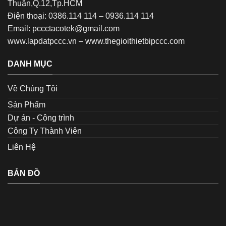
Thuận,Q.12,Tp.HCM
Điện thoại: 0386.114 114 – 0936.114 114
Email: pccctacotek@gmail.com
www.lapdatpccc.vn
–
www.thegioithietbipccc.com
DANH MỤC
Về Chúng Tôi
Sản Phẩm
Dự án - Công trình
Công Ty Thành Viên
Liên Hệ
BẢN ĐỒ