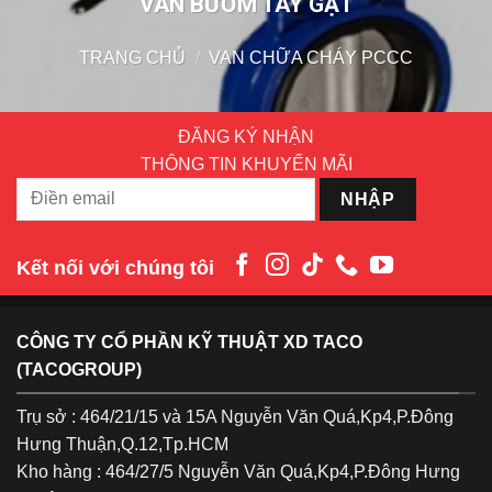
VAN BƯỚM TAY GẠT
TRANG CHỦ
/
VAN CHỮA CHÁY PCCC
ĐĂNG KÝ NHẬN
THÔNG TIN KHUYẾN MÃI
Kết nối với chúng tôi
CÔNG TY CỔ PHẦN KỸ THUẬT XD TACO
(TACOGROUP)
Trụ sở : 464/21/15 và 15A Nguyễn Văn Quá,Kp4,P.Đông
Hưng Thuận,Q.12,Tp.HCM
Kho hàng : 464/27/5 Nguyễn Văn Quá,Kp4,P.Đông Hưng