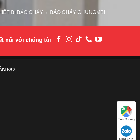
HIẾT BỊ BÁO CHÁY
/
BÁO CHÁY CHUNGMEI
t nối với chúng tôi
ẢN ĐỒ
Tìm đường
Chat Zalo