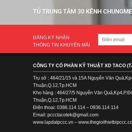
TỦ TRUNG TÂM 30 KÊNH CHUNGME
ĐĂNG KÝ NHẬN
THÔNG TIN KHUYẾN MÃI
CÔNG TY CỔ PHẦN KỸ THUẬT XD TACO (
Trụ sở : 464/21/15 và 15A Nguyễn Văn Quá,K
Thuận,Q.12,Tp.HCM
Kho hàng : 464/27/5 Nguyễn Văn Quá,Kp4,P.
Thuận,Q.12,Tp.HCM
Điện thoại: 0386.114 114 – 0936.114 114
Email: pccctacotek@gmail.com
www.lapdatpccc.vn
–
www.thegioithietbipccc.c