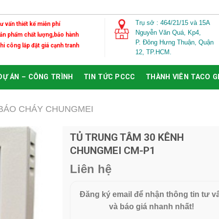
Trụ sở : 464/21/15 và 15A
Tư vấn thiết kế miễn phí
Nguyễn Văn Quá,
Kp4,
Sản phẩm chất lượng,bảo hành
P. Đông Hưng Thuận, Quận
Thi công lắp đặt giá cạnh tranh
12, TP.HCM.
DỰ ÁN – CÔNG TRÌNH
TIN TỨC PCCC
THÀNH VIÊN TACO 
BÁO CHÁY CHUNGMEI
TỦ TRUNG TÂM 30 KÊNH
CHUNGMEI CM-P1
Add to
Wishlist
Liên hệ
Đăng ký email để nhận thông tin tư v
và báo giá nhanh nhất!