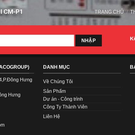
I CM-P1
TRANG CHỦ
/
T
Kế
TACOGROUP)
DANH MỤC
B
p4,P.Đông Hưng
Về Chúng Tôi
Sản Phẩm
Đông Hưng
Dự án - Công trình
Công Ty Thành Viên
Liên Hệ
om