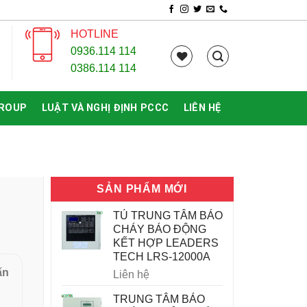
HOTLINE
0936.114 114
0386.114 114
GROUP
LUẬT VÀ NGHỊ ĐỊNH PCCC
LIÊN HỆ
SẢN PHẨM MỚI
TỦ TRUNG TÂM BÁO
CHÁY BÁO ĐỘNG
KẾT HỢP LEADERS
TECH LRS-12000A
ấn
Liên hệ
TRUNG TÂM BÁO