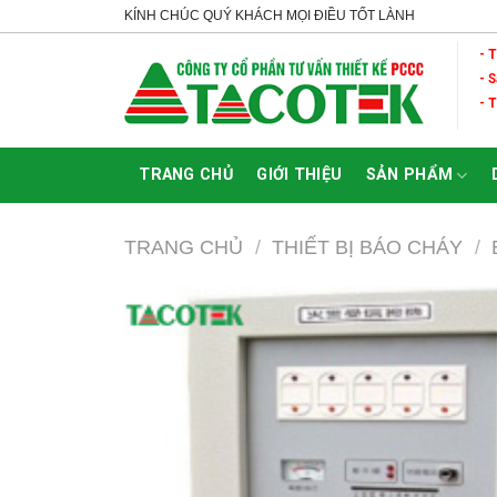
Skip
KÍNH CHÚC QUÝ KHÁCH MỌI ĐIỀU TỐT LÀNH
to
- 
content
- 
- 
TRANG CHỦ
GIỚI THIỆU
SẢN PHẨM
TRANG CHỦ
/
THIẾT BỊ BÁO CHÁY
/