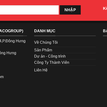
Kế
TACOGROUP)
DANH MỤC
B
p4,P.Đông Hưng
Về Chúng Tôi
Sản Phẩm
Đông Hưng
Dự án - Công trình
Công Ty Thành Viên
Liên Hệ
om