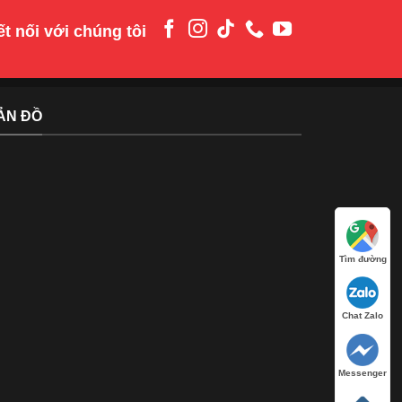
t nối với chúng tôi
ẢN ĐỒ
Tìm đường
Chat Zalo
Messenger