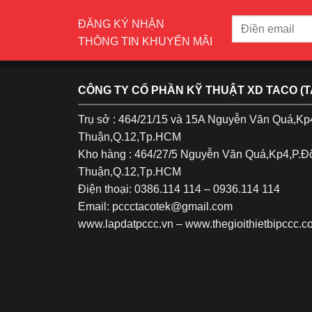
ĐĂNG KÝ NHẬN
THÔNG TIN KHUYẾN MÃI
CÔNG TY CỔ PHẦN KỸ THUẬT XD TACO (
Trụ sở : 464/21/15 và 15A Nguyễn Văn Quá,K
Thuận,Q.12,Tp.HCM
Kho hàng : 464/27/5 Nguyễn Văn Quá,Kp4,P.
Thuận,Q.12,Tp.HCM
Điện thoại: 0386.114 114 – 0936.114 114
Email: pccctacotek@gmail.com
www.lapdatpccc.vn
–
www.thegioithietbipccc.c