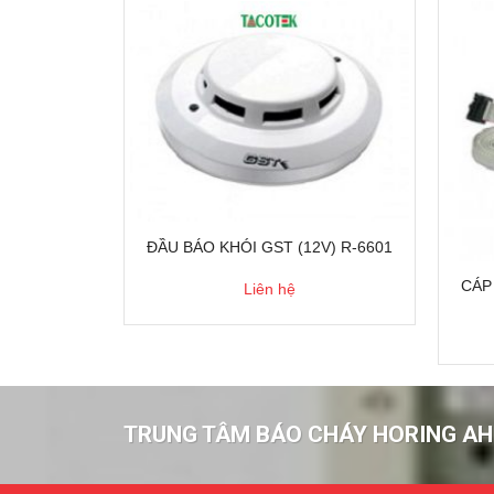
UANG HỌC
ĐẦU BÁO KHÓI GST (12V) R-6601
1-2
CÁP 
Liên hệ
TRUNG TÂM BÁO CHÁY HORING AH