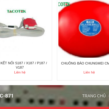
KẾT NỐI S187 / X187 / P187 /
CHUÔNG BÁO CHUNGMEI CM
V187
Liên hệ
Liên hệ
C-871
TRANG CHỦ
/