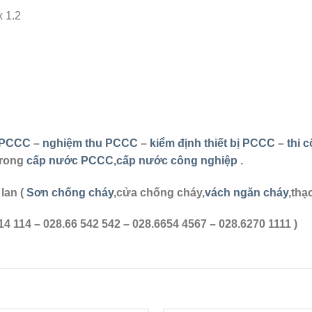
x 1.2
t PCCC
–
nghiệm thu PCCC
–
kiểm định thiết bị PCCC
–
thi 
trong
cấp nước PCCC,cấp nước công nghiệp
.
lan (
Sơn chống cháy
,cửa chống cháy,
vách ngăn cháy
,thạ
114 114 – 028.66 542 542 – 028.6654 4567 – 028.6270 1111 )