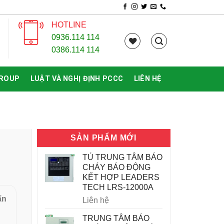
HOTLINE
0936.114 114
0386.114 114
GROUP
LUẬT VÀ NGHỊ ĐỊNH PCCC
LIÊN HỆ
SẢN PHẨM MỚI
TỦ TRUNG TÂM BÁO
CHÁY BÁO ĐỘNG
KẾT HỢP LEADERS
TECH LRS-12000A
ấn
Liên hệ
TRUNG TÂM BÁO