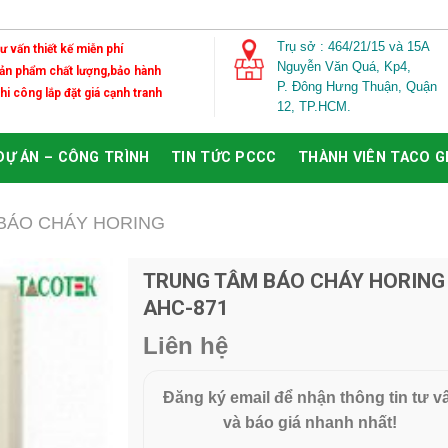
Trụ sở : 464/21/15 và 15A
Tư vấn thiết kế miễn phí
Nguyễn Văn Quá,
Kp4,
Sản phẩm chất lượng,bảo hành
P. Đông Hưng Thuận, Quận
Thi công lắp đặt giá cạnh tranh
12, TP.HCM.
DỰ ÁN – CÔNG TRÌNH
TIN TỨC PCCC
THÀNH VIÊN TACO 
BÁO CHÁY HORING
TRUNG TÂM BÁO CHÁY HORING
AHC-871
Add to
Wishlist
Liên hệ
Đăng ký email để nhận thông tin tư v
và báo giá nhanh nhất!