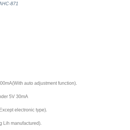
g AHC-871
0mA(With auto adjustment function).
under 5V 30mA
xcept electronic type).
g Lih manufactured).