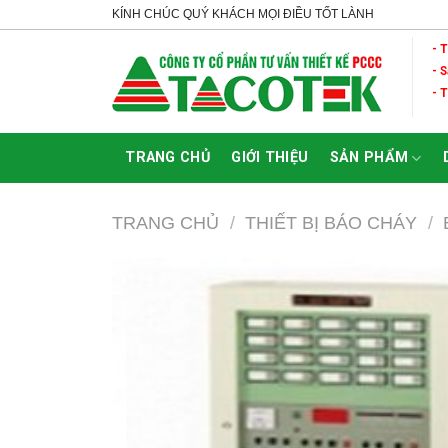
Skip
KÍNH CHÚC QUÝ KHÁCH MỌI ĐIỀU TỐT LÀNH
to
- 
content
- 
- 
TRANG CHỦ
GIỚI THIỆU
SẢN PHẨM
TRANG CHỦ
/
THIẾT BỊ BÁO CHÁY
/