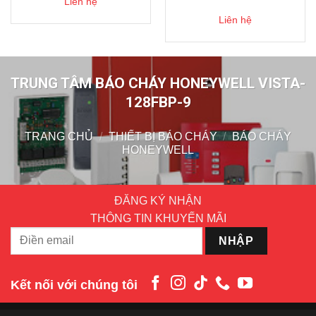
Liên hệ
Liên hệ
TRUNG TÂM BÁO CHÁY HONEYWELL VISTA-
128FBP-9
TRANG CHỦ
/
THIẾT BỊ BÁO CHÁY
/
BÁO CHÁY
HONEYWELL
ĐĂNG KÝ NHẬN
THÔNG TIN KHUYẾN MÃI
Kết nối với chúng tôi