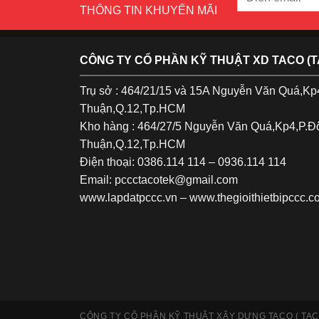
THÔNG TIN KHUYẾN MÃI
CÔNG TY CỔ PHẦN KỸ THUẬT XD TACO (
Trụ sở : 464/21/15 và 15A Nguyễn Văn Quá,K
Thuận,Q.12,Tp.HCM
Kho hàng : 464/27/5 Nguyễn Văn Quá,Kp4,P.
Thuận,Q.12,Tp.HCM
Điện thoại: 0386.114 114 – 0936.114 114
Email: pccctacotek@gmail.com
www.lapdatpccc.vn
–
www.thegioithietbipccc.c
CÔNG TY CỔ PHẦN KỸ THUẬT XÂY DỰNG TACO ( TA