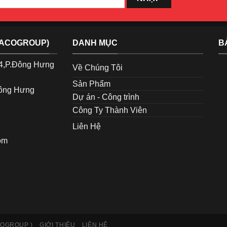
TACOGROUP)
DANH MỤC
B
p4,P.Đông Hưng
Về Chúng Tôi
Sản Phẩm
Đông Hưng
Dự án - Công trình
Công Ty Thành Viên
Liên Hệ
om
COGROUP )
GIỚI THIỆU
LIÊN HỆ