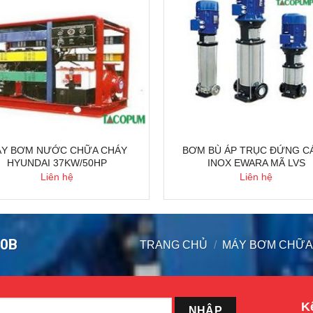
Y BƠM NƯỚC CHỮA CHÁY
BƠM BÙ ÁP TRỤC ĐỨNG C
HYUNDAI 37KW/50HP
INOX EWARA MÃ LVS
Liên hệ
Liên hệ
00B
TRANG CHỦ
/
MÁY BƠM CHỮA
Kế