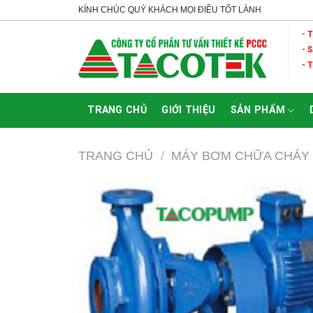
Skip
KÍNH CHÚC QUÝ KHÁCH MỌI ĐIỀU TỐT LÀNH
to
- 
content
- 
- 
TRANG CHỦ
GIỚI THIỆU
SẢN PHẨM
TRANG CHỦ
/
MÁY BƠM CHỮA CHÁY