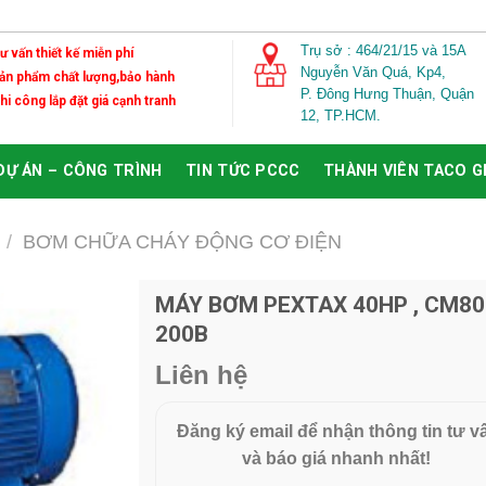
Trụ sở : 464/21/15 và 15A
Tư vấn thiết kế miễn phí
Nguyễn Văn Quá,
Kp4,
Sản phẩm chất lượng,bảo hành
P. Đông Hưng Thuận, Quận
Thi công lắp đặt giá cạnh tranh
12, TP.HCM.
DỰ ÁN – CÔNG TRÌNH
TIN TỨC PCCC
THÀNH VIÊN TACO 
/
BƠM CHỮA CHÁY ĐỘNG CƠ ĐIỆN
MÁY BƠM PEXTAX 40HP , CM80
200B
Add to
Wishlist
Liên hệ
Đăng ký email để nhận thông tin tư v
và báo giá nhanh nhất!