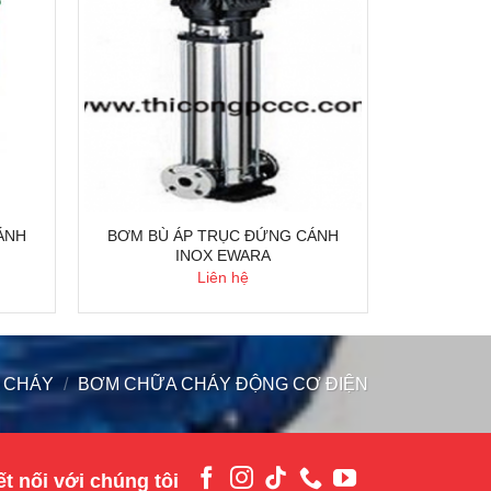
ÁNH
BƠM BÙ ÁP TRỤC ĐỨNG CÁNH
INOX EWARA
Liên hệ
 CHÁY
/
BƠM CHỮA CHÁY ĐỘNG CƠ ĐIỆN
t nối với chúng tôi