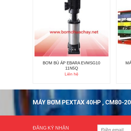
áy hyundai
5kw
BƠM BÙ ÁP EBARA EVMSG10
MÁ
11N5Q
Liên hệ
MÁY BƠM PEXTAX 40HP , CM80-2
ĐĂNG KÝ NHẬN