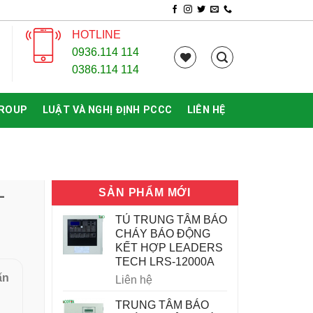
HOTLINE
0936.114 114
0386.114 114
GROUP
LUẬT VÀ NGHỊ ĐỊNH PCCC
LIÊN HỆ
SẢN PHẨM MỚI
-
TỦ TRUNG TÂM BÁO
CHÁY BÁO ĐỘNG
KẾT HỢP LEADERS
TECH LRS-12000A
ấn
Liên hệ
TRUNG TÂM BÁO