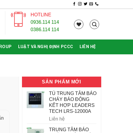
HOTLINE
0936.114 114
0386.114 114
GROUP
LUẬT VÀ NGHỊ ĐỊNH PCCC
LIÊN HỆ
SẢN PHẨM MỚI
TỦ TRUNG TÂM BÁO
CHÁY BÁO ĐỘNG
KẾT HỢP LEADERS
TECH LRS-12000A
ấn
Liên hệ
TRUNG TÂM BÁO