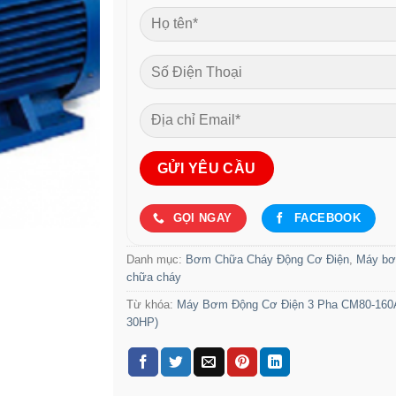
GỌI NGAY
FACEBOOK
Danh mục:
Bơm Chữa Cháy Động Cơ Điện
,
Máy b
chữa cháy
Từ khóa:
Máy Bơm Động Cơ Điện 3 Pha CM80-160A
30HP)