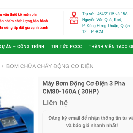
Trụ sở : 464/21/15 và 15A
Tư vấn thiết kế miễn phí
Nguyễn Văn Quá,
Kp4,
Sản phẩm chất lượng,bảo hành
P. Đông Hưng Thuận, Quận
Thi công lắp đặt giá cạnh tranh
12, TP.HCM.
DỰ ÁN – CÔNG TRÌNH
TIN TỨC PCCC
THÀNH VIÊN TACO 
/
BƠM CHỮA CHÁY ĐỘNG CƠ ĐIỆN
Máy Bơm Động Cơ Điện 3 Pha
CM80-160A ( 30HP)
Add to
Wishlist
Liên hệ
Đăng ký email để nhận thông tin tư v
và báo giá nhanh nhất!