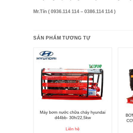
Mr.Tín ( 0936.114 114 – 0386.114 114 )
SẢN PHẨM TƯƠNG TỰ
Máy bơm nước chữa cháy hyundai
BƠM
d44bb- 30h/22,5kw
CƠ
Liên hệ
ỮA CHÁY