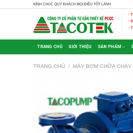
Skip
KÍNH CHÚC QUÝ KHÁCH MỌI ĐIỀU TỐT LÀNH
to
- 
content
- 
- 
TRANG CHỦ
GIỚI THIỆU
SẢN PHẨM
TRANG CHỦ
/
MÁY BƠM CHỮA CHÁY