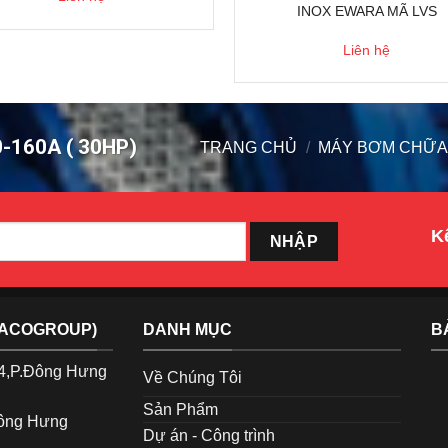
INOX EWARA MÃ LVS
Liên hệ
-160A ( 30HP)
TRANG CHỦ
/
MÁY BƠM CHỮA
Kế
TACOGROUP)
DANH MỤC
B
p4,P.Đông Hưng
Về Chúng Tôi
Sản Phẩm
Đông Hưng
Dự án - Công trình