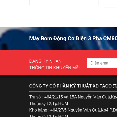
50HP
Máy Bơm Động Cơ Điện 3 Pha CM80
ĐĂNG KÝ NHẬN
THÔNG TIN KHUYẾN MÃI
CÔNG TY CỔ PHẦN KỸ THUẬT XD TACO (
Trụ sở : 464/21/15 và 15A Nguyễn Văn Quá,K
Thuận,Q.12,Tp.HCM
Kho hàng : 464/27/5 Nguyễn Văn Quá,Kp4,P.
Thuận,Q.12,Tp.HCM