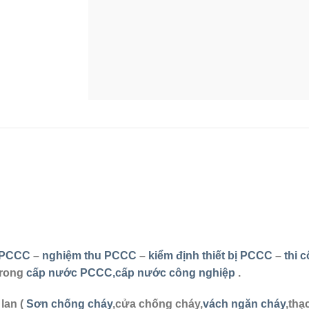
t PCCC
–
nghiệm thu PCCC
–
kiểm định thiết bị PCCC
–
thi 
trong
cấp nước PCCC,cấp nước công nghiệp
.
lan (
Sơn chống cháy
,cửa chống cháy,
vách ngăn cháy
,thạ