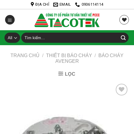
Skip
ĐỊA CHỈ
EMAIL
0936114114
to
content
Tìm
kiếm:
TRANG CHỦ
/
THIẾT BỊ BÁO CHÁY
/
BÁO CHÁY
AVENGER
LỌC
Add to
Wishlist