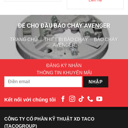
Liên hệ
ĐẾ CHO ĐẦU BÁO CHÁY AVENGER
TRANG CHỦ
/
THIẾT BỊ BÁO CHÁY
/
BÁO CHÁY
AVENGER
ĐĂNG KÝ NHẬN
THÔNG TIN KHUYẾN MÃI
Kết nối với chúng tôi
CÔNG TY CỔ PHẦN KỸ THUẬT XD TACO
(TACOGROUP)