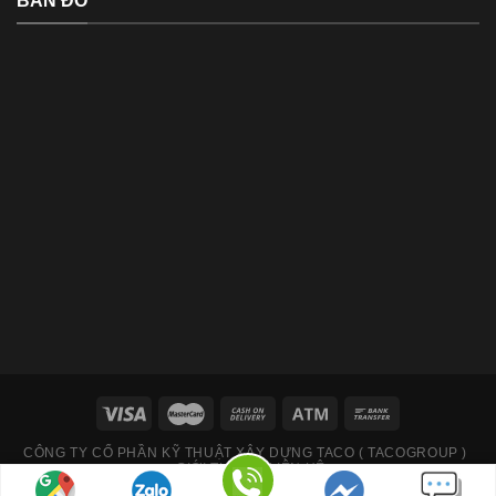
BẢN ĐỒ
CÔNG TY CỔ PHẦN KỸ THUẬT XÂY DỰNG TACO ( TACOGROUP )
GIỚI THIỆU
LIÊN HỆ