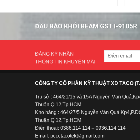
ĐẦU BÁO KHÓI BEAM GST I-9105R
ĐĂNG KÝ NHẬN
THÔNG TIN KHUYẾN MÃI
CÔNG TY CỔ PHẦN KỸ THUẬT XD TACO (
Trụ sở : 464/21/15 và 15A Nguyễn Văn Quá,K
Thuận,Q.12,Tp.HCM
Kho hàng : 464/27/5 Nguyễn Văn Quá,Kp4,P.
Thuận,Q.12,Tp.HCM
Điện thoại: 0386.114 114 – 0936.114 114
Email: pccctacotek@gmail.com