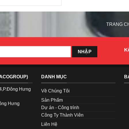
TRANG C
Kế
TACOGROUP)
DANH MỤC
B
p4,P.Đông Hưng
Về Chúng Tôi
Sản Phẩm
Đông Hưng
Dự án - Công trình
Công Ty Thành Viên
Liên Hệ