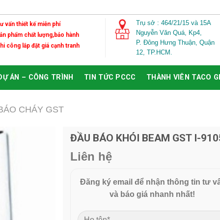
Trụ sở : 464/21/15 và 15A
Tư vấn thiết kế miễn phí
Nguyễn Văn Quá,
Kp4,
Sản phẩm chất lượng,bảo hành
P. Đông Hưng Thuận, Quận
Thi công lắp đặt giá cạnh tranh
12, TP.HCM.
DỰ ÁN – CÔNG TRÌNH
TIN TỨC PCCC
THÀNH VIÊN TACO 
BÁO CHÁY GST
ĐẦU BÁO KHÓI BEAM GST I-910
Add to
Liên hệ
Wishlist
Đăng ký email để nhận thông tin tư v
và báo giá nhanh nhất!