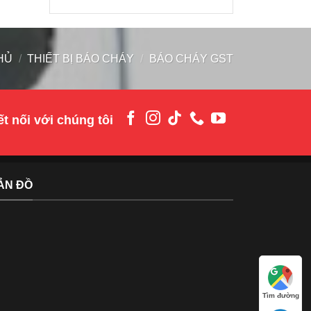
HỦ
/
THIẾT BỊ BÁO CHÁY
/
BÁO CHÁY GST
t nối với chúng tôi
ẢN ĐỒ
Tìm đường