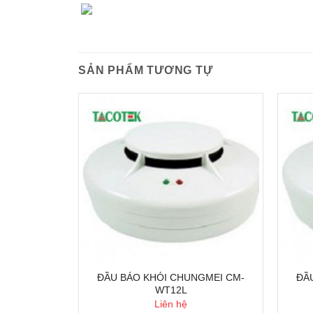
SẢN PHẨM TƯƠNG TỰ
ĐẦU BÁO KHÓI CHUNGMEI CM-
ĐẦ
C200LA
WT12L
Liên hệ