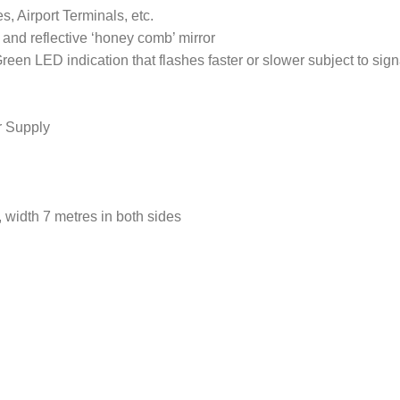
, Airport Terminals, etc.
r and reflective ‘honey comb’ mirror
reen LED indication that flashes faster or slower subject to sig
 Supply
 width 7 metres in both sides