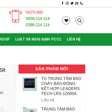
HOTLINE
0936.114 114
0386.114 114
GROUP
LUẬT VÀ NGHỊ ĐỊNH PCCC
LIÊN HỆ
SẢN PHẨM MỚI
5R
TỦ TRUNG TÂM BÁO
CHÁY BÁO ĐỘNG
KẾT HỢP LEADERS
ấn
TECH LRS-12000A
Liên hệ
TRUNG TÂM BÁO