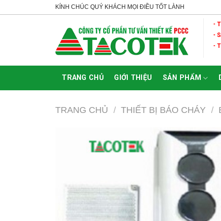
Skip
KÍNH CHÚC QUÝ KHÁCH MỌI ĐIỀU TỐT LÀNH
to
- 
content
- 
- 
TRANG CHỦ
GIỚI THIỆU
SẢN PHẨM
TRANG CHỦ
/
THIẾT BỊ BÁO CHÁY
/